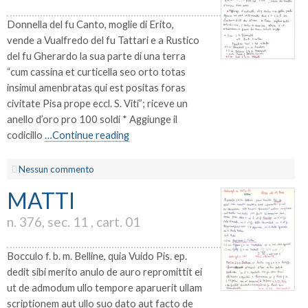
Donnella del fu Canto, moglie di Erito,
vende a Vualfredo del fu Tattari e a Rustico
del fu Gherardo la sua parte di una terra
“cum cassina et curticella seo orto totas
insimul amenbratas qui est positas foras
civitate Pisa prope eccl. S. Viti”; riceve un
anello d’oro pro 100 soldi * Aggiunge il
codicillo
…Continue reading
Nessun commento
MATTI
n. 376, sec. 11 , cart. 01
Bocculo f. b. m. Belline, quia Vuido Pis. ep.
dedit sibi merito anulo de auro repromittit ei
ut de admodum ullo tempore aparuerit ullam
scriptionem aut ullo suo dato aut facto de