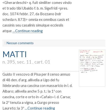
<Gherardeschi> q. fuit similiter comes vindo
et trado tibi Ubaldo f. b. m. Sigefridi <pres.
doc. 1074 febbr. 27, da Bozzano (ndr
scheda n. 873)> omnia ex omnibus casis et
cassinis seu casalinis simulque ecclesiis
atque
…Continue reading
Nessun commento
MATTI
n. 395, sec. 11 , cart. 01
Guido II vescovo di Pisa per il censo annuo
di 48 den. d’arg. allivella a Ugo del fu
Ildebrando una cascina con massaricio in l. d.
Albaro; allivella anche 5 p. t.: la 1ª con
cascina, corte e orto in «Cafaio» l. d. Carsa;
la 2ª tenuta a vigna, a Gurgo presso
Laureto; la 3ª
…Continue reading