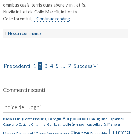
omnibus casis, terris quas abere v. in l. et fs.
Nuvila in l. et ds. Colle Marcilli, in l. et fs.
Colle Ioremtuli,
…Continue reading
Nessun commento
Precedenti
1
2
3
4
5
…
7
Successivi
Commenti recenti
Indice dei luoghi
Borgonuovo
Badia a Elmi (Fonte Pinziaria)
Bareglia
Camugliano
Capannoli
Cappiano
Catiana
Colle (presso il castello di S. Maria a
Chianni di Gambassi
Lucca
Firenze
Crespina
Monte)
Collecarelli
Feruniano
Fucecchio