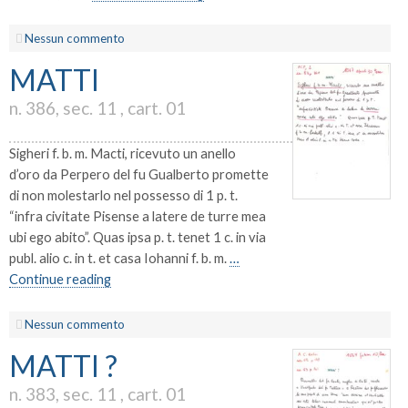
Nessun commento
MATTI
n. 386, sec. 11 , cart. 01
Sigheri f. b. m. Macti, ricevuto un anello
d’oro da Perpero del fu Gualberto promette
di non molestarlo nel possesso di 1 p. t.
“infra civitate Pisense a latere de turre mea
ubi ego abito”. Quas ipsa p. t. tenet 1 c. in via
publ. alio c. in t. et casa Iohanni f. b. m.
…
Continue reading
Nessun commento
MATTI ?
n. 383, sec. 11 , cart. 01