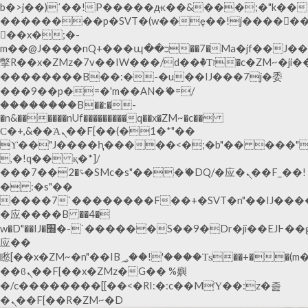
b�>j��)΄��!P�����ԫ��&���;�"k��B�޶�
��������p�SVT�(w��ę��!j�����
��x�;�-
m��@J����nQ+���պ��כ��7�Ma�jf��J��ͱ4j���Ѳ�
撆R��x�ZMz�7v��IW���/d��ٞ�Тז�c�ZM~�ji�� ߒ��sQz�����Ԡ��DW��3�De�n"��M�+/
��������B��:�-�u��IJ���7j�委
���9��p�=�'m��AN�ޭ�=/
��������B��:�-
�n&������nUf���������q��x�ZM~�
c��
Ϲ�+,&��Ὰܢ��F[��(�1�*"��
ϒ��"J����ԧ�����<�;�b"�� ���"j�����ܢ
,�!q�� қ�*]/
���؝�2��7�SMc�s"���ޭ�DQ/�应�ܢ��F_��!
� :�s"��
����7`��������F��+�SVT�n"��IJ����
�应����B ��4�
w�D"��IJ�׭�-`������S��9�Dr�ji��EJ߅��gJ�
应��
矁[��x�ZM~�n"��IB؃��!'����Тѕ��+��(m��IK�ʭ�/|
��ϐܢ��F[��x�ZMz�G�� %嬩
�/c��������[[��<�RI:�:c��MΎ��:z�졾
�ܢ��F[��R�ZM~�D