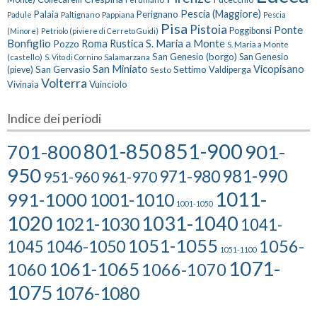
Pescia (Maggiore)
Palaia
Perignano
Paltignano
Pappiana
Padule
Pescia
Pisa
Pistoia
Ponte
Poggibonsi
(Minore)
Petriolo (piviere di Cerreto Guidi)
Bonfiglio
Roma
Rustica
S. Maria a Monte
Pozzo
S. Maria a Monte
San Genesio (borgo)
(castello)
Salamarzana
San Genesio
S. Vito di Cornino
San Miniato
Vicopisano
San Gervasio
Settimo
(pieve)
Sesto
Valdiperga
Volterra
Vuinciolo
Vivinaia
Indice dei periodi
801-850
851-900
701-800
901-
950
981-990
971-980
951-960
961-970
1011-
991-1000
1001-1010
1001-1050
1020
1031-1040
1021-1030
1041-
1051-1055
1056-
1046-1050
1045
1051-1100
1071-
1061-1065
1060
1066-1070
1075
1076-1080