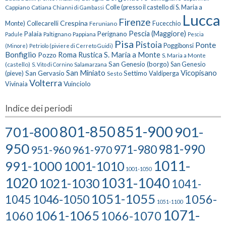
Cappiano
Catiana
Colle (presso il castello di S. Maria a
Chianni di Gambassi
Lucca
Firenze
Crespina
Monte)
Collecarelli
Feruniano
Fucecchio
Pescia (Maggiore)
Palaia
Perignano
Paltignano
Pappiana
Padule
Pescia
Pisa
Pistoia
Ponte
Poggibonsi
(Minore)
Petriolo (piviere di Cerreto Guidi)
Bonfiglio
Roma
Rustica
S. Maria a Monte
Pozzo
S. Maria a Monte
San Genesio (borgo)
(castello)
Salamarzana
San Genesio
S. Vito di Cornino
San Miniato
Vicopisano
San Gervasio
Settimo
(pieve)
Sesto
Valdiperga
Volterra
Vuinciolo
Vivinaia
Indice dei periodi
801-850
851-900
701-800
901-
950
981-990
971-980
951-960
961-970
1011-
991-1000
1001-1010
1001-1050
1020
1031-1040
1021-1030
1041-
1051-1055
1056-
1046-1050
1045
1051-1100
1071-
1061-1065
1060
1066-1070