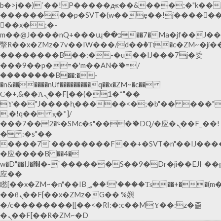
b�>j��)΄��!P�����ԫ��&���;�"k��B�޶�
��������p�SVT�(w��ę��!j�����
��x�;�-
m��@J����nQ+���պ��כ��7�Ma�jf��J��ͱ4j���Ѳ�
撆R��x�ZMz�7v��IW���/d��ٞ�Тז�c�ZM~�ji�� ߒ��sQz�����Ԡ��DW��3�De�n"��M�+/
��������B��:�-�u��IJ���7j�委
���9��p�=�'m��AN�ޭ�=/
��������B��:�-
�n&������nUf���������q��x�ZM~�
c��
Ϲ�+,&��Ὰܢ��F[��(�1�*"��
ϒ��"J����ԧ�����<�;�b"�� ���"j�����ܢ
,�!q�� қ�*]/
���؝�2��7�SMc�s"���ޭ�DQ/�应�ܢ��F_��!
� :�s"��
����7`��������F��+�SVT�n"��IJ����
�应����B ��4�
w�D"��IJ�׭�-`������S��9�Dr�ji��EJ߅��gJ�
应��
矁[��x�ZM~�n"��IB؃��!'����Тѕ��+��(m��IK�ʭ�/|
��ϐܢ��F[��x�ZMz�G�� %嬩
�/c��������[[��<�RI:�:c��MΎ��:z�졾
�ܢ��F[��R�ZM~�D