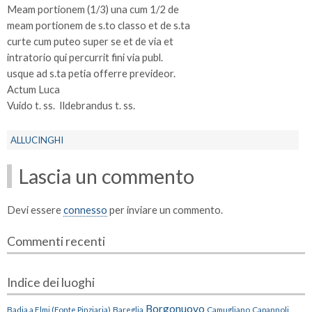
Meam portionem (1/3) una cum 1/2 de
meam portionem de s.to classo et de s.ta
curte cum puteo super se et de via et
intratorio qui percurrit fini via publ.
usque ad s.ta petia offerre prevideor.
Actum Luca
Vuido t. ss. Ildebrandus t. ss.
ALLUCINGHI
Lascia un commento
Devi essere
connesso
per inviare un commento.
Commenti recenti
Indice dei luoghi
Borgonuovo
Badia a Elmi (Fonte Pinziaria)
Bareglia
Camugliano
Capannoli