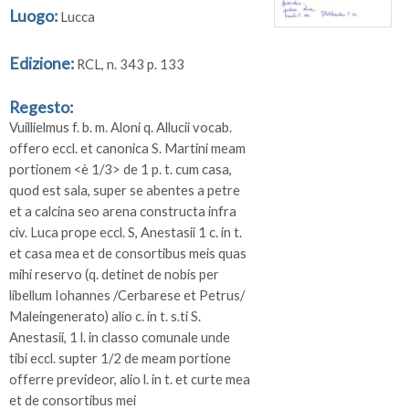
Luogo:
Lucca
Edizione:
RCL, n. 343 p. 133
Regesto:
Vuillielmus f. b. m. Aloni q. Allucii vocab.
offero eccl. et canonica S. Martini meam
portionem <è 1/3> de 1 p. t. cum casa,
quod est sala, super se abentes a petre
et a calcina seo arena constructa infra
civ. Luca prope eccl. S, Anestasii 1 c. in t.
et casa mea et de consortibus meis quas
mihi reservo (q. detinet de nobis per
libellum Iohannes /Cerbarese et Petrus/
Maleingenerato) alio c. in t. s.ti S.
Anestasii, 1 l. in classo comunale unde
tibi eccl. supter 1/2 de meam portione
offerre prevideor, alio l. in t. et curte mea
et de consortibus mei