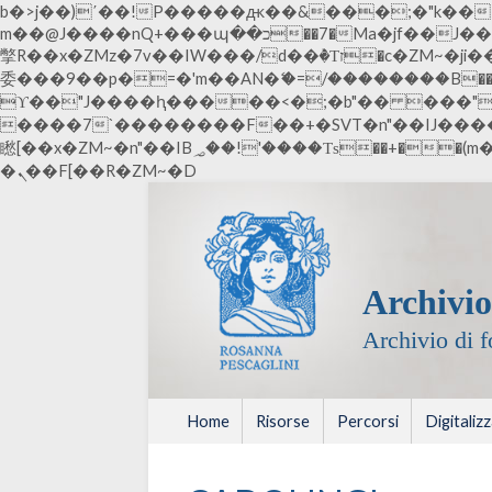
b�>j��)΄��!P�����ԫ��&���;�"k��B�޶�}��������p�SVT�(w��ę��!j������ ��x�
m��@J����nQ+���պ��כ��7�Ma�jf��J��ͱ4j���Ѳ�
撆R��x�ZMz�7v��IW���/d��ٞ�Тז�c�ZM~�ji�� ߒ��sQz�����Ԡ��DW��3�De�n"��M�+/��������B��:�-�u��IJ���7j�
委���9��p�=�'m��AN�ޭ�=/��������B��:�-�
ϒ��"J����ԧ�����<�;�b"�� ���"j�����ܢ��F[��x� ,�!q�� қ�*]/���؝�2��7�SMc�s"���ޭ�DQ/�应�
����7`��������F��+�SVT�n"��IJ����nQ/�应����B ��4� w�D"��IJ�
矁[��x�ZM~�n"��IB؃��!'����Тѕ��+��(m��IK�ʭ�/|��ϐܢ��F[��x�ZMz�G�� %嬩�/c��������[[��<�RI:�:c��MΎ��:z�졾
�ܢ��F[��R�ZM~�D
Archivio
Archivio di 
Home
Risorse
Percorsi
Digitaliz