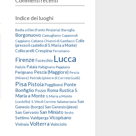
Commenti recenti
Indice dei luoghi
Badia a Elmi (Fonte Pinziaria)
Bareglia
Borgonuovo
Camugliano
Capannoli
Cappiano
Catiana
Colle
Chianni di Gambassi
(presso il castello di S. Maria a Monte)
Crespina
Collecarelli
Feruniano
Lucca
Firenze
Fucecchio
Palaia
Paltignano
Pappiana
Padule
Pescia (Maggiore)
Perignano
Pescia
(Minore)
Petriolo (piviere di Cerreto Guidi)
Pisa
Pistoia
Ponte
Poggibonsi
Bonfiglio
Roma
Rustica
S.
Pozzo
Maria a Monte
S. Maria a Monte
San
(castello)
Salamarzana
S. Vito di Cornino
Genesio (borgo)
San Genesio (pieve)
San Miniato
San Gervasio
Sesto
Vicopisano
Settimo
Valdiperga
Volterra
Vuinciolo
Vivinaia