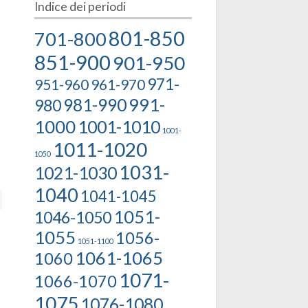
Indice dei periodi
801-850
701-800
851-900
901-950
971-
951-960
961-970
991-
981-990
980
1000
1001-1010
1001-
1011-1020
1050
1031-
1021-1030
1040
1041-1045
1051-
1046-1050
1055
1056-
1051-1100
1061-1065
1060
1071-
1066-1070
1075
1076-1080