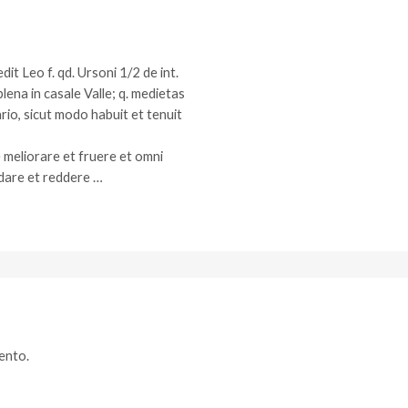
it Leo f. qd. Ursoni 1/2 de int.
iblena in casale Valle; q. medietas
rio, sicut modo habuit et tenuit
 meliorare et fruere et omni
o dare et reddere …
ento.