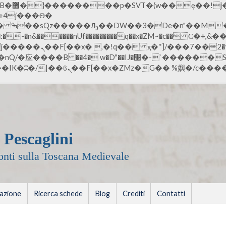
;�-
n&������nUf���������q��x�ZM~�
c�� Ϲ�+,&��Ὰܢ��F[��(�1�*
ܢ��F_��!� :�s"��
׭�-`������S��9�Dr�ji��EJ߅��gJ�应��
 Pescaglini
fonti sulla Toscana Medievale
zazione
Ricerca schede
Blog
Crediti
Contatti