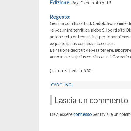
Edizione:
Reg. Cam., n. 40 p. 19
Regesto:
Gemma comitissa f qd. Cadolo liv. nomine ded
re pos. infra territ. de plebe S. Ipoliti sito B
antea recta et tenuta fuit per Iohanni masa
ex parte ipsius comitisse Leo s.tus.
Ea ratione dedit ut debeat tenere, laborare
anno in curte ipsius comitisse in l. Corecti
(ndr cfr. scheda n. 560)
CADOLINGI
Lascia un commento
Devi essere
connesso
per inviare un comm