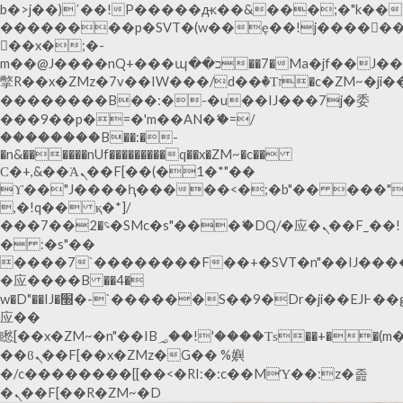
b�>j��)΄��!P�����ԫ��&���;�"k��B�޶�
��������p�SVT�(w��ę��!j�����
��x�;�-
m��@J����nQ+���պ��כ��7�Ma�jf��J��ͱ4j���Ѳ�
撆R��x�ZMz�7v��IW���/d��ٞ�Тז�c�ZM~�ji�� ߒ��sQz�����Ԡ��DW��3�De�n"��M�+/
��������B��:�-�u��IJ���7j�委
���9��p�=�'m��AN�ޭ�=/
��������B��:�-
�n&������nUf���������q��x�ZM~�
c��
Ϲ�+,&��Ὰܢ��F[��(�1�*"��
ϒ��"J����ԧ�����<�;�b"�� ���"j�����ܢ
,�!q�� қ�*]/
���؝�2��7�SMc�s"���ޭ�DQ/�应�ܢ��F_��!
� :�s"��
����7`��������F��+�SVT�n"��IJ����
�应����B ��4�
w�D"��IJ�׭�-`������S��9�Dr�ji��EJ߅��gJ�
应��
矁[��x�ZM~�n"��IB؃��!'����Тѕ��+��(m��IK�ʭ�/|
��ϐܢ��F[��x�ZMz�G�� %嬩
�/c��������[[��<�RI:�:c��MΎ��:z�졾
�ܢ��F[��R�ZM~�D