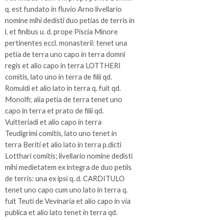
q. est fundato in fluvio Arno livellario
nomine mihi dedisti duo petias de terris in
l. et finibus u. d. prope Piscia Minore
pertinentes eccl. monasterii: tenet una
petia de terra uno capo in terra domni
regis et alio capo in terra LOTTHERI
comitis, lato uno in terra de filii qd.
Romuldi et alio lato in terra q. fuit qd.
Monolfi; alia petia de terra tenet uno
capo in terra et prato de filii qd.
Vuitteriadi et alio capo in terra
Teudigrimi comitis, lato uno tenet in
terra Beriti et alio lato in terra p.dicti
Lotthari comitis; livellario nomine dedisti
mihi medietatem ex integra de duo petiis
de terris: una ex ipsi q. d. CARDITULO
tenet uno capo cum uno lato in terra q.
fuit Teuti de Vevinaria et alio capo in via
publica et alio lato tenet in terra qd.