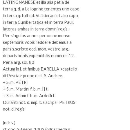
LATINGNANESE et illa alia petia de
terra q. d. a Le lognhe tenentes uno capo
in terra q. fuit qd. Vuittieradi et alio capo
in terra Cunibertatica et in terra Pauli,
latoras ambas in terra domini regis.
Per singulos annos per omne mense
septembris vobis reddere debemus a
pars s.scripte eccl. mon. vestro arg.
denaris bonis expendibilis numeros 12.
Pena arg. sol. 80
Actum in l. et finibus BARELLA <castello
di Pescia> prope eccl. S. Andree.
+ S. m. PETRI
+ S. m. Martini f. b. m. [] t.
+ S. m. Adam f. b. m. Ardolfi t.
Duranti not. d. imp. t. s.scripsi PETRUS
not. d. regis
(ndr v.)
cf. doc. 23 genn. 1002 (ndr scheda n.