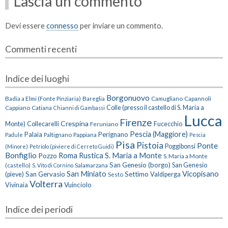
Lascia un commento
Devi essere
connesso
per inviare un commento.
Commenti recenti
Indice dei luoghi
Borgonuovo
Badia a Elmi (Fonte Pinziaria)
Bareglia
Camugliano
Capannoli
Cappiano
Catiana
Colle (presso il castello di S. Maria a
Chianni di Gambassi
Lucca
Firenze
Crespina
Monte)
Collecarelli
Feruniano
Fucecchio
Pescia (Maggiore)
Palaia
Perignano
Paltignano
Pappiana
Padule
Pescia
Pisa
Pistoia
Ponte
Poggibonsi
(Minore)
Petriolo (piviere di Cerreto Guidi)
Bonfiglio
Roma
Rustica
S. Maria a Monte
Pozzo
S. Maria a Monte
San Genesio (borgo)
(castello)
Salamarzana
San Genesio
S. Vito di Cornino
San Miniato
Vicopisano
San Gervasio
Settimo
(pieve)
Sesto
Valdiperga
Volterra
Vuinciolo
Vivinaia
Indice dei periodi