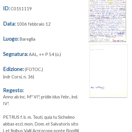
ID:
C01S1119
Data:
1006 febbraio 12
Luogo:
Bareglia
Segnatura:
AAL, ++ P 54 (o.)
Edizione:
(FOTOC.)
(ndr Corsi, n. 36)
Regesto:
Anno ab inc. Mº VIº, pridie idus febr., ind.
IVª.
PETRUS f. b. m. Teuti, quia tu Sichelmo
abbas eccl. mon. Dom. et Salvatoris sito
l. et finibus Valli Arni prope ponte Bonifili