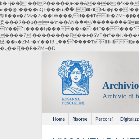
b�>j��)΄��!P�����ԫ��&���;�"k��B�޶�}��������p�SVT�(w��ę��!j������ ��x�
m��@J����nQ+���պ��כ��7�Ma�jf��J��ͱ4j���Ѳ�
撆R��x�ZMz�7v��IW���/d��ٞ�Тז�c�ZM~�ji�� ߒ��sQz�����Ԡ��DW��3�De�n"��M�+/��������B��:�-�u��IJ���7j�
委���9��p�=�'m��AN�ޭ�=/��������B��:�-�
ϒ��"J����ԧ�����<�;�b"�� ���"j�����ܢ��F[��x� ,�!q�� қ�*]/���؝�2��7�SMc�s"���ޭ�DQ/�应�
����7`��������F��+�SVT�n"��IJ����nQ/�应����B ��4� w�D"��IJ�
矁[��x�ZM~�n"��IB؃��!'����Тѕ��+��(m��IK�ʭ�/|��ϐܢ��F[��x�ZMz�G�� %嬩�/c��������[[��<�RI:�:c��MΎ��:z�졾
�ܢ��F[��R�ZM~�D
Archivio
Archivio di 
Home
Risorse
Percorsi
Digitaliz