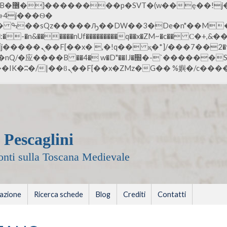
;�-
n&������nUf���������q��x�ZM~�
c�� Ϲ�+,&��Ὰܢ��F[��(�1�*
ܢ��F_��!� :�s"��
׭�-`������S��9�Dr�ji��EJ߅��gJ�应��
 Pescaglini
fonti sulla Toscana Medievale
zazione
Ricerca schede
Blog
Crediti
Contatti