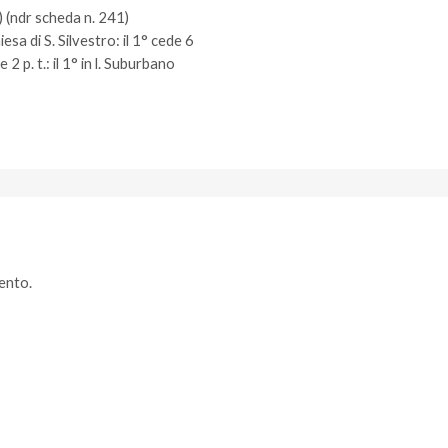
) (ndr scheda n. 241)
sa di S. Silvestro: il 1° cede 6
 2 p. t.: il 1° in l. Suburbano
ento.