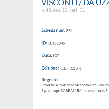
VISCONTI / DA U
n. 45, sec. 10, cart. 01
Scheda num.
270
ID:
C01S1045
Data:
937
Edizione:
RCL, n. 11 p. 6
Regesto:
Offersio a Rodilando vicecomes et Sichelmo
1 p. t. prope SORBANUM* et prope eccl. S.