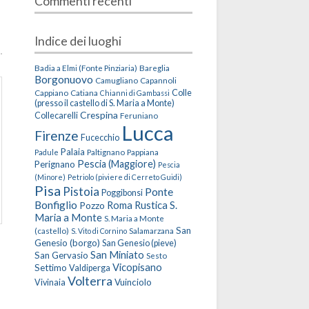
Commenti recenti
Indice dei luoghi
Badia a Elmi (Fonte Pinziaria)
Bareglia
Borgonuovo
Camugliano
Capannoli
Cappiano
Catiana
Colle
Chianni di Gambassi
(presso il castello di S. Maria a Monte)
Crespina
Collecarelli
Feruniano
Lucca
Firenze
Fucecchio
Palaia
Paltignano
Pappiana
Padule
Pescia (Maggiore)
Perignano
Pescia
(Minore)
Petriolo (piviere di Cerreto Guidi)
Pisa
Pistoia
Ponte
Poggibonsi
Bonfiglio
Roma
Rustica
S.
Pozzo
Maria a Monte
S. Maria a Monte
San
(castello)
Salamarzana
S. Vito di Cornino
Genesio (borgo)
San Genesio (pieve)
San Miniato
San Gervasio
Sesto
Vicopisano
Settimo
Valdiperga
Volterra
Vuinciolo
Vivinaia