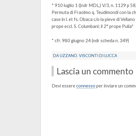
* 910 luglio 1 ((ndr MDL,) V/3, n. 1129 p 58
Permuta di Fraolmo q. Teudimondi con la chie
case in l. et fs. Obaca c/o la pieve di Vellano e
prope eccl. S. Columbani; il 2° prope Pulia*
* cfr. 980 giugno 24 (ndr scheda n. 349)
DA UZZANO
,
VISCONTI DI LUCCA
Lascia un commento
Devi essere
connesso
per inviare un comm