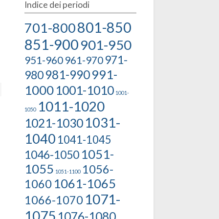
Indice dei periodi
801-850
701-800
851-900
901-950
971-
951-960
961-970
991-
981-990
980
1000
1001-1010
1001-
1011-1020
1050
1031-
1021-1030
1040
1041-1045
1051-
1046-1050
1055
1056-
1051-1100
1061-1065
1060
1071-
1066-1070
1075
1076-1080